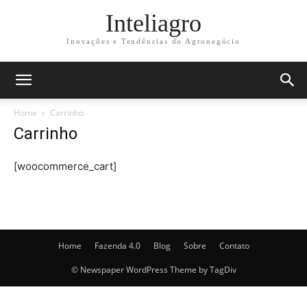
Inteliagro
Inovações e Tendências do Agronegócio
Home
Carrinho
Carrinho
[woocommerce_cart]
Home
Fazenda 4.0
Blog
Sobre
Contato
© Newspaper WordPress Theme by TagDiv