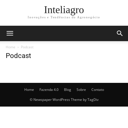
Inteliagro
Inovações e Tendências do Agronegócio
Home
Podcast
Podcast
Home
Fazenda 4.0
Blog
Sobre
Contato
© Newspaper WordPress Theme by TagDiv