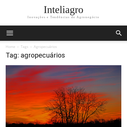
Inteliagro
Inovações e Tendências do Agronegócio
Home
Tags
Agropecuários
Tag: agropecuários