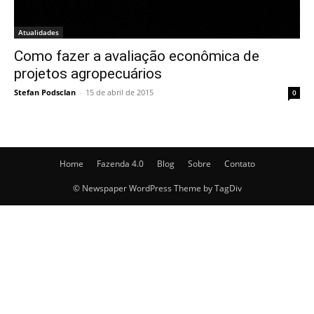
Atualidades
Como fazer a avaliação econômica de
projetos agropecuários
Stefan Podsclan
-
15 de abril de 2015
0
Home
Fazenda 4.0
Blog
Sobre
Contato
© Newspaper WordPress Theme by TagDiv