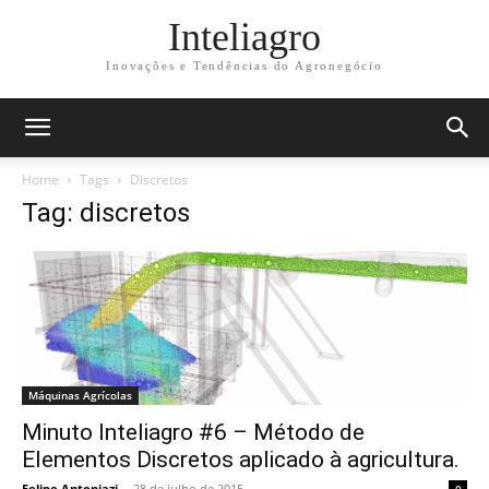
Inteliagro
Inovações e Tendências do Agronegócio
Home
Tags
Discretos
Tag: discretos
Máquinas Agrícolas
Minuto Inteliagro #6 – Método de
Elementos Discretos aplicado à agricultura.
Felipe Antoniazi
-
28 de julho de 2015