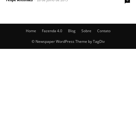
0
Home
Fazenda 4.0
Blog
Sobre
Contato
© Newspaper WordPress Theme by TagDiv