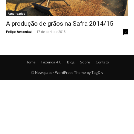
Atualidades
A produção de grãos na Safra 2014/15
Felipe Antoniazi
-
17 de abril de 2015
0
Home
Fazenda 4.0
Blog
Sobre
Contato
© Newspaper WordPress Theme by TagDiv