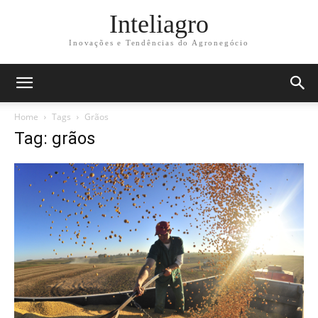
Inteliagro
Inovações e Tendências do Agronegócio
Home
Tags
Grãos
Tag: grãos