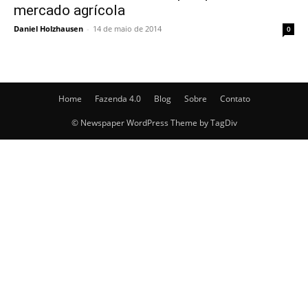
mercado agrícola
Daniel Holzhausen
-
14 de maio de 2014
0
Home
Fazenda 4.0
Blog
Sobre
Contato
© Newspaper WordPress Theme by TagDiv