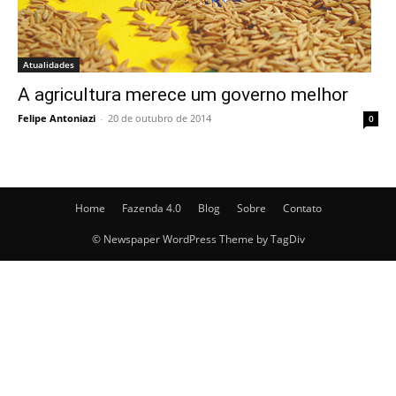
Atualidades
A agricultura merece um governo melhor
Felipe Antoniazi
-
20 de outubro de 2014
0
Home
Fazenda 4.0
Blog
Sobre
Contato
© Newspaper WordPress Theme by TagDiv