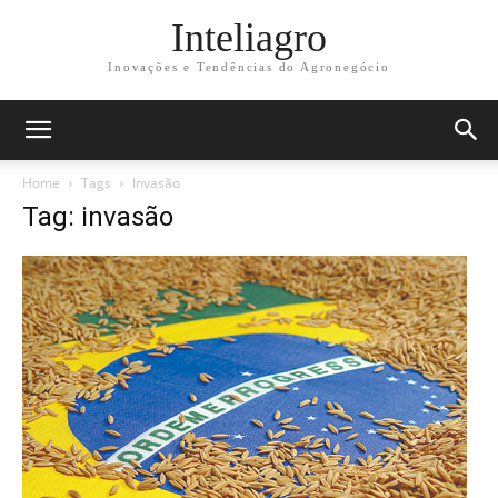
Inteliagro
Inovações e Tendências do Agronegócio
Home
Tags
Invasão
Tag: invasão