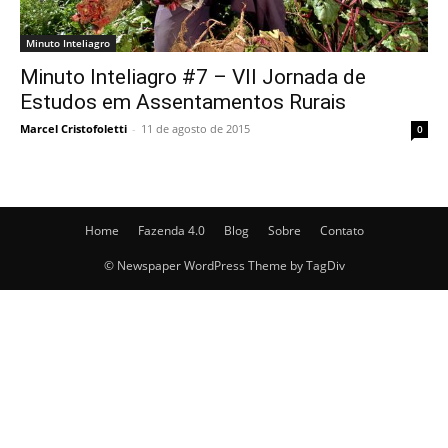
Minuto Inteliagro
Minuto Inteliagro #7 – VII Jornada de
Estudos em Assentamentos Rurais
Marcel Cristofoletti
-
11 de agosto de 2015
0
Home
Fazenda 4.0
Blog
Sobre
Contato
© Newspaper WordPress Theme by TagDiv