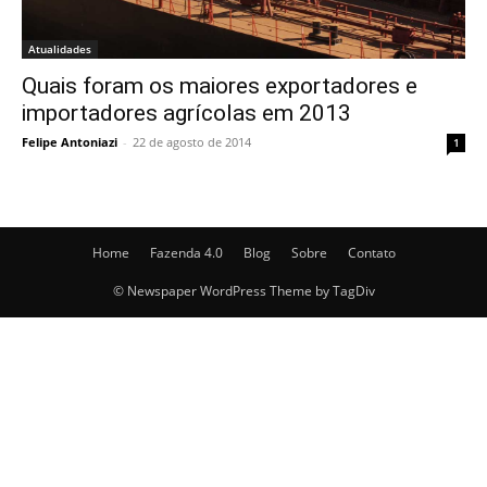
Atualidades
Quais foram os maiores exportadores e
importadores agrícolas em 2013
Felipe Antoniazi
-
22 de agosto de 2014
1
Home
Fazenda 4.0
Blog
Sobre
Contato
© Newspaper WordPress Theme by TagDiv