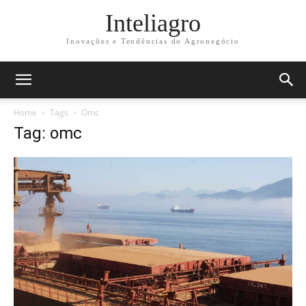
Inteliagro
Inovações e Tendências do Agronegócio
Home
Tags
Omc
Tag: omc