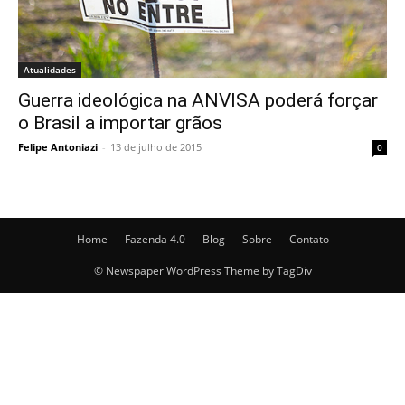
Atualidades
Guerra ideológica na ANVISA poderá forçar
o Brasil a importar grãos
Felipe Antoniazi
-
13 de julho de 2015
0
Home
Fazenda 4.0
Blog
Sobre
Contato
© Newspaper WordPress Theme by TagDiv