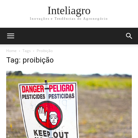
Inteliagro
Inovações e Tendências do Agronegócio
Home
Tags
Proibição
Tag: proibição