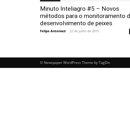
Minuto Inteliagro #5 – Novos
métodos para o monitoramento 
desenvolvimento de peixes
Felipe Antoniazi
-
22 de julho de 2015
© Newspaper WordPress Theme by TagDiv