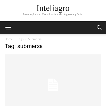
Inteliagro
Inovações e Tendências do Agronegócio
Home
Tags
Submersa
Tag: submersa