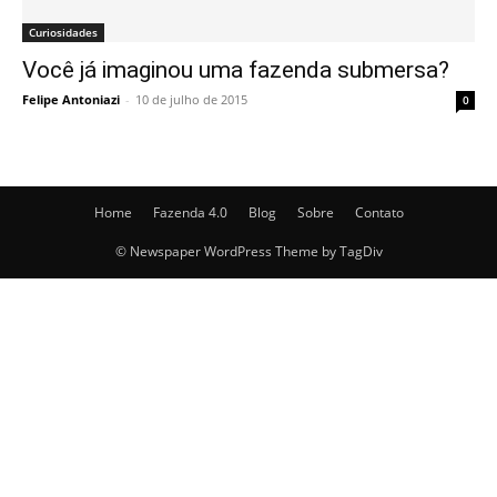
Curiosidades
Você já imaginou uma fazenda submersa?
Felipe Antoniazi
-
10 de julho de 2015
0
Home
Fazenda 4.0
Blog
Sobre
Contato
© Newspaper WordPress Theme by TagDiv