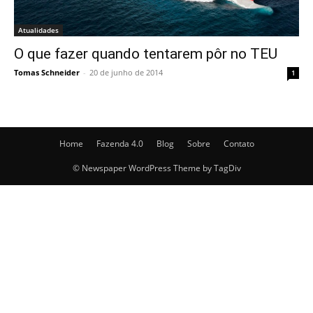
Atualidades
O que fazer quando tentarem pôr no TEU
Tomas Schneider
-
20 de junho de 2014
1
Home
Fazenda 4.0
Blog
Sobre
Contato
© Newspaper WordPress Theme by TagDiv