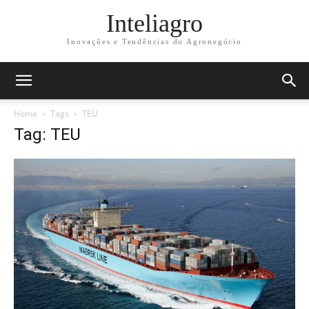
Inteliagro
Inovações e Tendências do Agronegócio
Home
Tags
TEU
Tag: TEU