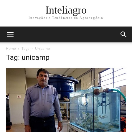
Inteliagro
Inovações e Tendências do Agronegócio
Home
Tags
Unicamp
Tag: unicamp