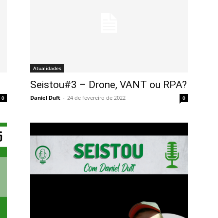
Atualidades
Seistou#3 – Drone, VANT ou RPA?
Daniel Duft
-
24 de fevereiro de 2022
0
0