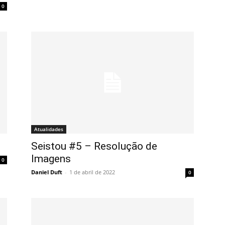
0
Atualidades
Seistou #5 – Resolução de
Imagens
0
Daniel Duft
-
1 de abril de 2022
0