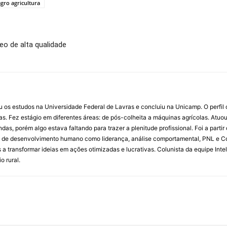
agro agricultura
eo de alta qualidade
ou os estudos na Universidade Federal de Lavras e concluiu na Unicamp. O perfil
s. Fez estágio em diferentes áreas: de pós-colheita a máquinas agrícolas. Atu
das, porém algo estava faltando para trazer a plenitude profissional. Foi a pa
a de desenvolvimento humano como liderança, análise comportamental, PNL e C
a transformar ideias em ações otimizadas e lucrativas. Colunista da equipe Inte
o rural.