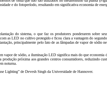
entos de onda que não são utilizados no metabolismo da planta (Figu
nsidade e do fotoperíodo, resultando em significativa economia de energ
mplantação do sistema, o que faz os produtores ponderarem sobre s
 com as LED no cultivo protegido e ficou clara a vantagem do segundo
antação, principalmente pelo fato de as lâmpadas de vapor de sódio n
m vapor de sódio, a iluminação LED significa mais do que economia de
za a produção próxima aos grandes centros consumidores, reduzindo cus
em noturna.
ouse Lighting” de Devesh Singh da Universidade de Hannover.