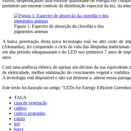
visível, desperdiçando uma enorme quantidade de energia em comprim
permitem um enorme controle da distribuição espectral da luz, da inte
Figura 1: Espectro de absorção da clorofila e dos
pigmentos antenas
A baixa penetração desta nova tecnologia está no alto custo de i
(Alemanha), foi comparado o ciclo de vida das lâmpadas tradicionais
em alta pressão ultrapassaram o do LED nos primeiros 7 anos de impl
anos.
Com uma potência elétrica de apenas um décimo da sua equivalente e
de eletricidade, melhor otimização do crescimento vegetal e viabili
A tecnologia está disponível e não vai demorar a alterar nossa paisag
Este texto foi baseado no artigo “LEDs for Energy Efficient Greenh
TAGS
casa de vegetação
cultivo
cultivo protegido
estufa
led
luzes