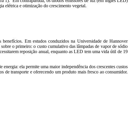
ra 1). Em contrapartida, os diodos emissores de luz (em inglês LED)
ia elétrica e otimização do crescimento vegetal.
eus benefícios. Em estudos conduzidos na Universidade de Hannover
 sobre o primeiro: o custo cumulativo das lâmpadas de vapor de sódio
ecessitarem reposição anual, enquanto as LED tem uma vida útil de 19
 energia: ela permite uma maior independência dos crescentes custos
tos de transporte e oferecendo um produto mais fresco ao consumidor.