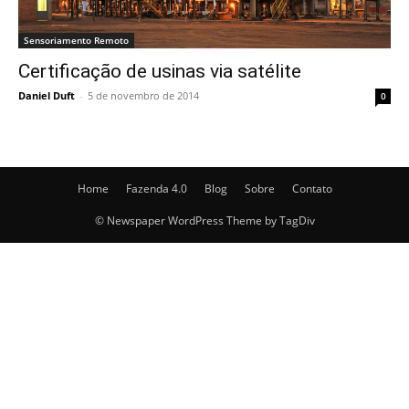
Sensoriamento Remoto
Certificação de usinas via satélite
Daniel Duft
-
5 de novembro de 2014
0
Home
Fazenda 4.0
Blog
Sobre
Contato
© Newspaper WordPress Theme by TagDiv