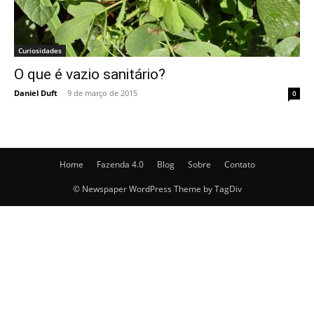
Curiosidades
O que é vazio sanitário?
Daniel Duft
-
9 de março de 2015
0
Home
Fazenda 4.0
Blog
Sobre
Contato
© Newspaper WordPress Theme by TagDiv