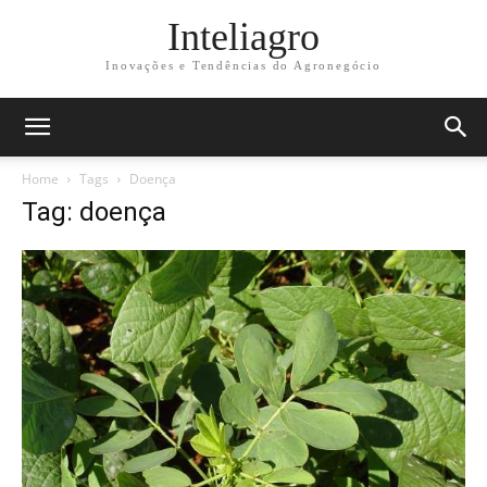
Inteliagro
Inovações e Tendências do Agronegócio
Home
Tags
Doença
Tag: doença