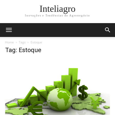
Inteliagro
Inovações e Tendências do Agronegócio
Home
Tags
Estoque
Tag: Estoque