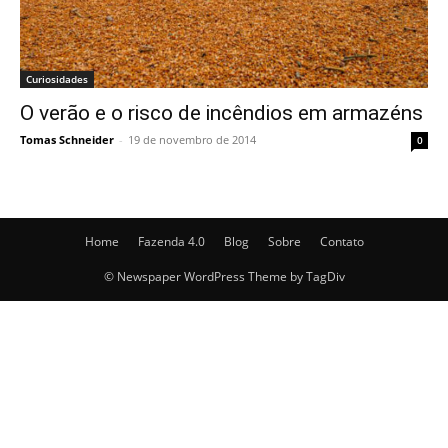
Curiosidades
O verão e o risco de incêndios em armazéns
Tomas Schneider
-
19 de novembro de 2014
0
Home
Fazenda 4.0
Blog
Sobre
Contato
© Newspaper WordPress Theme by TagDiv