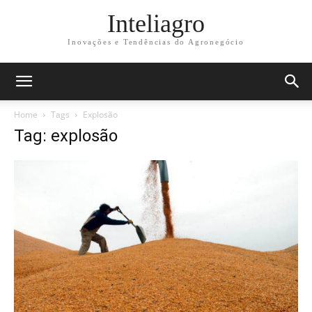
Inteliagro
Inovações e Tendências do Agronegócio
Home
Tags
Explosão
Tag: explosão