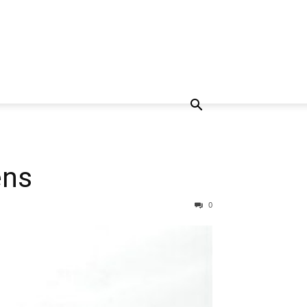
éns
0