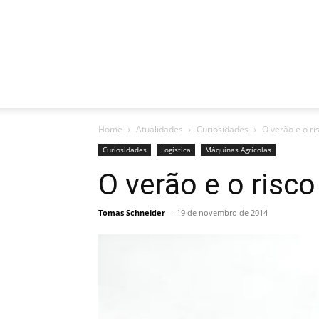
Home
Atualidades
Curiosidades
O verão e o r
Curiosidades
Logística
Máquinas Agrícolas
O verão e o risc
Tomas Schneider
-
19 de novembro de 2014