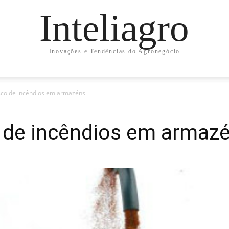
Inteliagro
Inovações e Tendências do Agronegócio
isco de incêndios em armazéns
o de incêndios em armaz