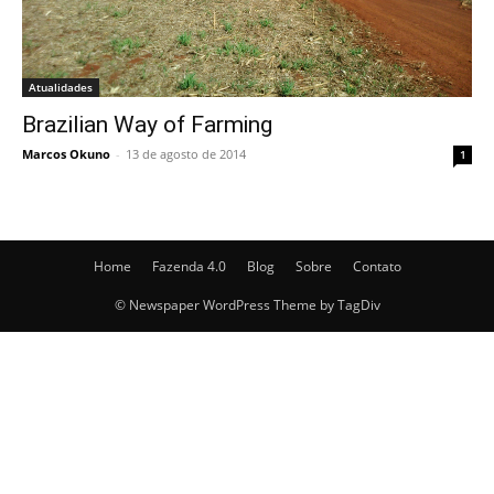
Atualidades
Brazilian Way of Farming
Marcos Okuno
-
13 de agosto de 2014
1
Home
Fazenda 4.0
Blog
Sobre
Contato
© Newspaper WordPress Theme by TagDiv