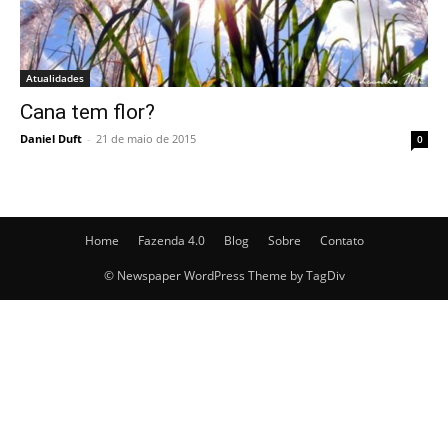
Atualidades
Cana tem flor?
Daniel Duft
-
21 de maio de 2015
0
Home
Fazenda 4.0
Blog
Sobre
Contato
© Newspaper WordPress Theme by TagDiv