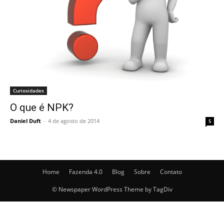
Curiosidades
O que é NPK?
Daniel Duft
-
4 de agosto de 2014
5
Home
Fazenda 4.0
Blog
Sobre
Contato
© Newspaper WordPress Theme by TagDiv