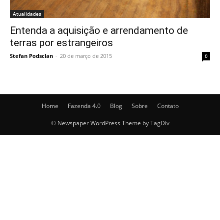
Atualidades
Entenda a aquisição e arrendamento de
terras por estrangeiros
Stefan Podsclan
-
20 de março de 2015
0
Home
Fazenda 4.0
Blog
Sobre
Contato
© Newspaper WordPress Theme by TagDiv