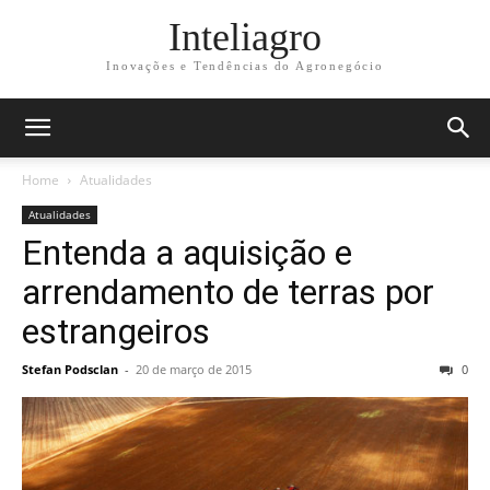
Inteliagro
Inovações e Tendências do Agronegócio
Home
Atualidades
Atualidades
Entenda a aquisição e
arrendamento de terras por
estrangeiros
Stefan Podsclan
-
20 de março de 2015
0