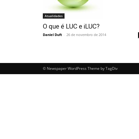
Atualidades
O que é LUC e iLUC?
Daniel Duft
-
26 de novembro de 2014
© Newspaper WordPress Theme by TagDiv