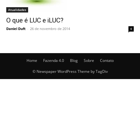
Atualidades
O que é LUC e iLUC?
Daniel Duft
-
26 de novembro de 2014
0
Home
Fazenda 4.0
Blog
Sobre
Contato
© Newspaper WordPress Theme by TagDiv