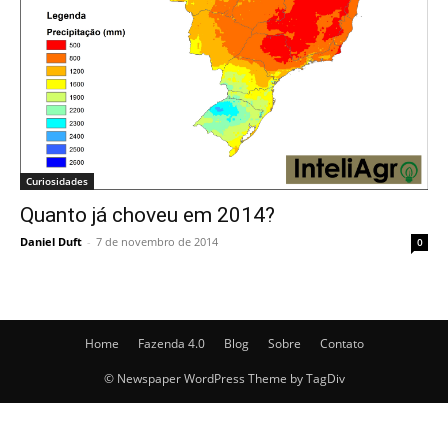
Curiosidades
Quanto já choveu em 2014?
Daniel Duft
-
7 de novembro de 2014
0
Home
Fazenda 4.0
Blog
Sobre
Contato
© Newspaper WordPress Theme by TagDiv