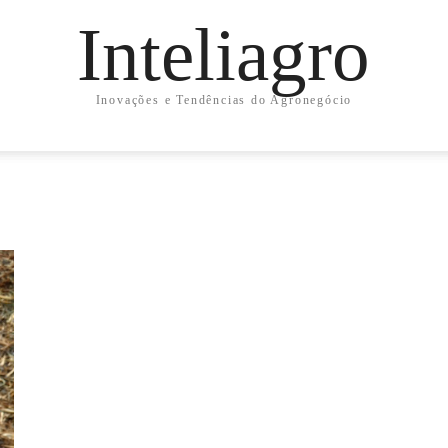
Inteliagro
Inovações e Tendências do Agronegócio