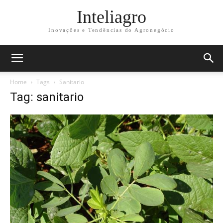
Inteliagro
Inovações e Tendências do Agronegócio
Home
Tags
Sanitario
Tag: sanitario