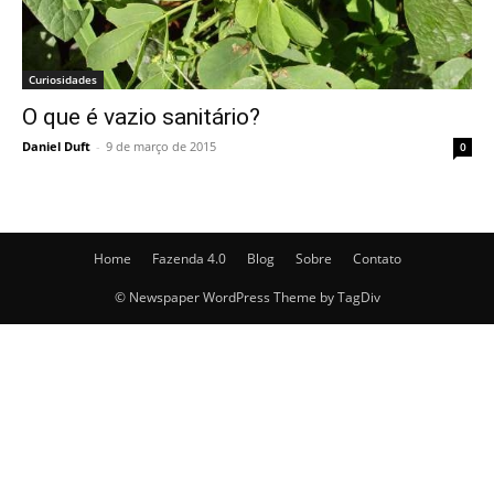
Curiosidades
O que é vazio sanitário?
Daniel Duft
-
9 de março de 2015
0
Home
Fazenda 4.0
Blog
Sobre
Contato
© Newspaper WordPress Theme by TagDiv