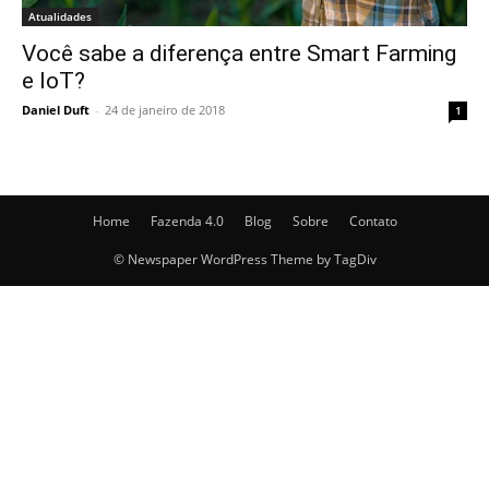
Atualidades
Você sabe a diferença entre Smart Farming
e IoT?
Daniel Duft
-
24 de janeiro de 2018
1
Home
Fazenda 4.0
Blog
Sobre
Contato
© Newspaper WordPress Theme by TagDiv