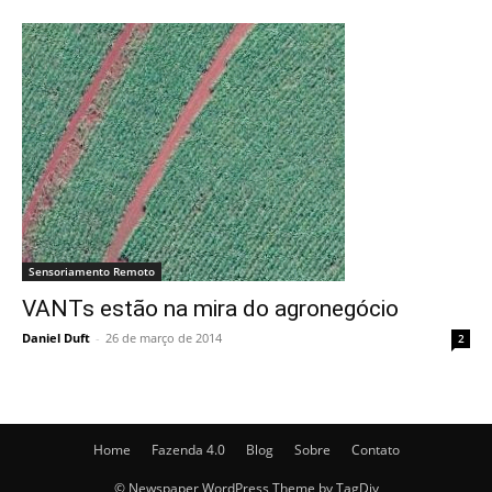
Sensoriamento Remoto
VANTs estão na mira do agronegócio
Daniel Duft
-
26 de março de 2014
2
Home
Fazenda 4.0
Blog
Sobre
Contato
© Newspaper WordPress Theme by TagDiv