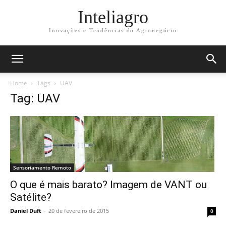
Inteliagro
Inovações e Tendências do Agronegócio
Home
Tags
UAV
Tag: UAV
Sensoriamento Remoto
O que é mais barato? Imagem de VANT ou
Satélite?
Daniel Duft
-
20 de fevereiro de 2015
0