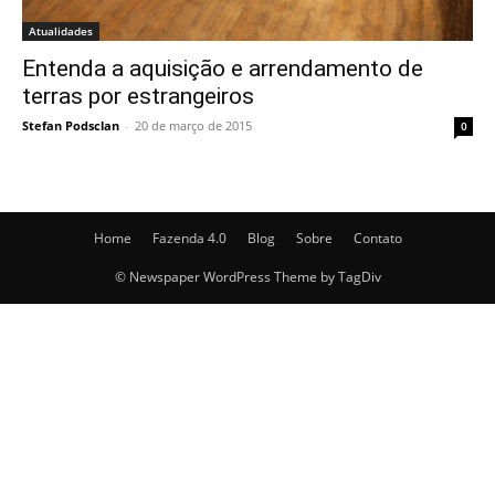
Atualidades
Entenda a aquisição e arrendamento de
terras por estrangeiros
Stefan Podsclan
-
20 de março de 2015
0
Home
Fazenda 4.0
Blog
Sobre
Contato
© Newspaper WordPress Theme by TagDiv