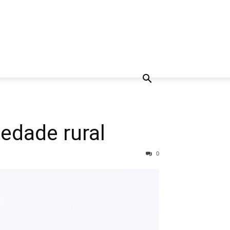
edade rural
0