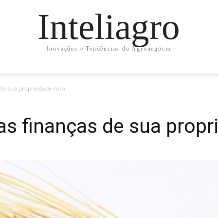
Inteliagro
Inovações e Tendências do Agronegócio
de sua propriedade rural
s finanças de sua propri