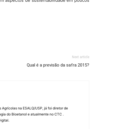
 em aspectos de sustentabilidade em poucos
Next article
Qual é a previsão da safra 2015?
Agrícolas na ESALQ/USP, já foi diretor de
gia do Bioetanol e atualmente no CTC .
gital.