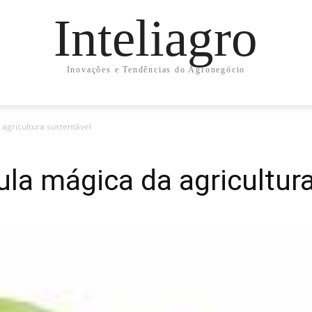
Inteliagro
Inovações e Tendências do Agronegócio
agricultura sustentável
la mágica da agricultur