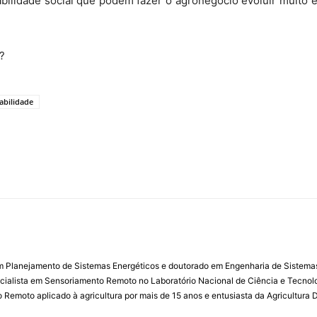
abilidade social que podem fazer o agronegócio evoluir muito
?
abilidade
m Planejamento de Sistemas Energéticos e doutorado em Engenharia de Sistemas 
ialista em Sensoriamento Remoto no Laboratório Nacional de Ciência e Tecnolo
emoto aplicado à agricultura por mais de 15 anos e entusiasta da Agricultura Di