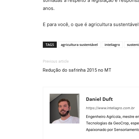
somadas a respeito à legislação e respons
anos.
E para você, o que é agricultura sustentável
TAGS
agricultura sustentável
inteliagro
sustent
Previous article
Redução do safrinha 2015 no MT
Daniel Duft
https://www.inteliagro.com.br
Engenheiro Agrícola, mestre e
Tecnologias da GeoCrop, espec
Apaixonado por Sensoriamento R