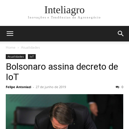
Inteliagro
Inovações e Tendências do Agronegócio
Home
Atualidades
Atualidades
IoT
Bolsonaro assina decreto de
IoT
Felipe Antoniazi
-
27 de junho de 2019
0