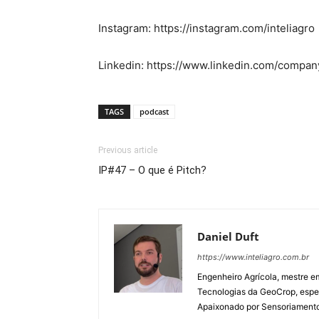
Instagram: https://instagram.com/inteliagro
Linkedin: https://www.linkedin.com/company
TAGS
podcast
Previous article
IP#47 – O que é Pitch?
Daniel Duft
https://www.inteliagro.com.br
Engenheiro Agrícola, mestre e
Tecnologias da GeoCrop, espec
Apaixonado por Sensoriamento R