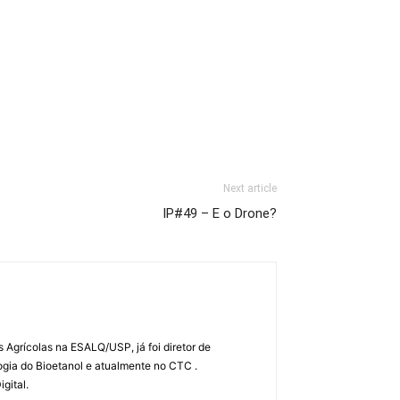
Next article
IP#49 – E o Drone?
Agrícolas na ESALQ/USP, já foi diretor de
gia do Bioetanol e atualmente no CTC .
gital.