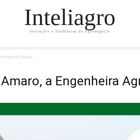
Inteliagro
Inovações e Tendências do Agronegócio
ra Agrícola Digital
 Amaro, a Engenheira Agrí