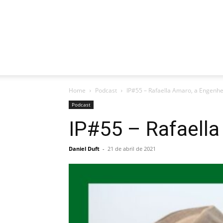
Home
Podcast
IP#55 – Rafaella Amaro, a Engenhei
Podcast
IP#55 – Rafaella
Daniel Duft
-
21 de abril de 2021