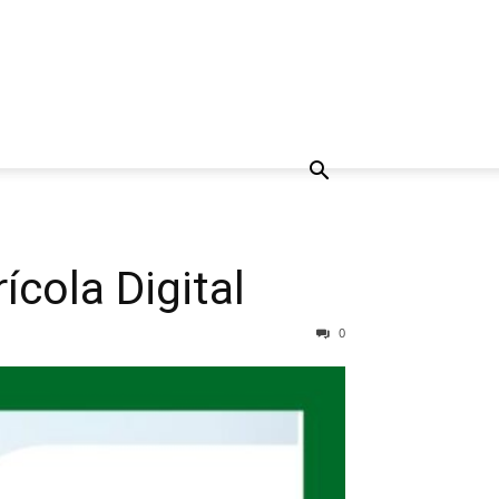
cola Digital
0