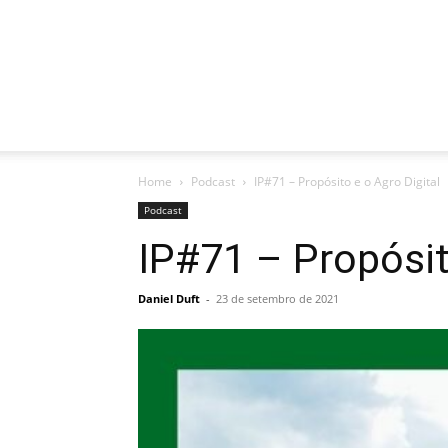
Home
Podcast
IP#71 – Propósito e o Agro Digital
Podcast
IP#71 – Propósit
Daniel Duft
-
23 de setembro de 2021