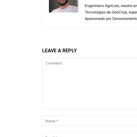
Engenheiro Agrícola, mestre e
Tecnologias da GeoCrop, espec
Apaixonado por Sensoriamento R
LEAVE A REPLY