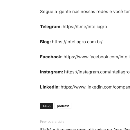
Segue a gente nas nossas redes e você terá
Telegram:
https://t.me/inteliagro
Blog:
https://inteliagro.com.br/
Facebook:
https://www.facebook.com/Intel
Instagram:
https://instagram.com/inteliagro
Linkedin:
https://www.linkedin.com/company
TAGS
podcast
Previous article
IP#64 – 5 imagens mais utilizadas no Agro Digi