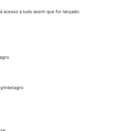
 acesso a tudo assim que for lançado:
iagro
/inteliagro
tal