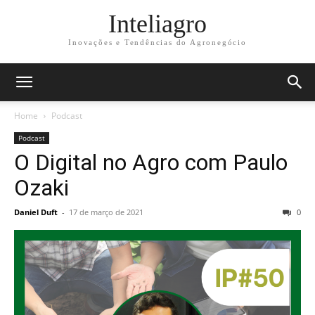
Inteliagro
Inovações e Tendências do Agronegócio
Home
Podcast
Podcast
O Digital no Agro com Paulo
Ozaki
Daniel Duft
-
17 de março de 2021
0