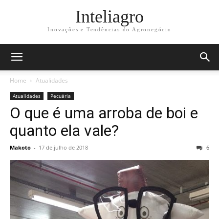
Inteliagro
Inovações e Tendências do Agronegócio
Home
Atualidades
Atualidades
Pecuária
O que é uma arroba de boi e
quanto ela vale?
Makoto
-
17 de julho de 2018
6