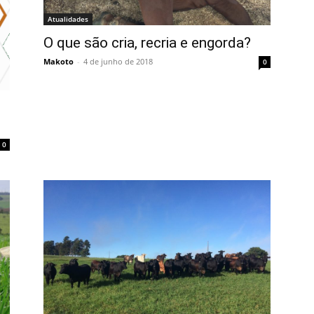
Atualidades
O que são cria, recria e engorda?
Makoto
-
4 de junho de 2018
0
0