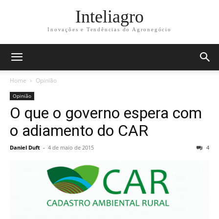
Inteliagro
Inovações e Tendências do Agronegócio
Home
Opinião
Opinião
O que o governo espera com
o adiamento do CAR
Daniel Duft
-
4 de maio de 2015
4