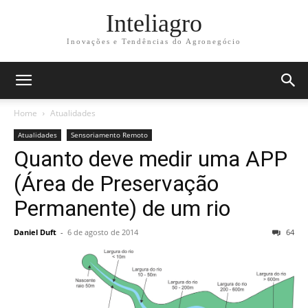
Inteliagro
Inovações e Tendências do Agronegócio
Home
Atualidades
Atualidades
Sensoriamento Remoto
Quanto deve medir uma APP
(Área de Preservação
Permanente) de um rio
Daniel Duft
-
6 de agosto de 2014
64