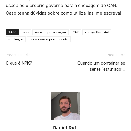
usada pelo próprio governo para a checagem do CAR.
Caso tenha dúvidas sobre como utilizá-las, me escreva!
TAGS
app
area de preservação
CAR
codigo florestal
inteliagro
preservaçao permanente
Previous article
Next article
O que é NPK?
Quando um container se
sente “estufado”…
Daniel Duft