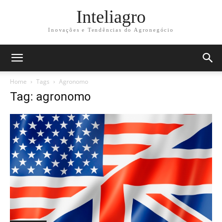
Inteliagro
Inovações e Tendências do Agronegócio
Home
Tags
Agronomo
Tag: agronomo