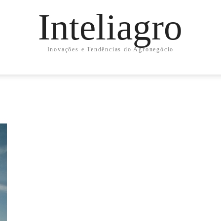
Inteliagro
Inovações e Tendências do Agronegócio