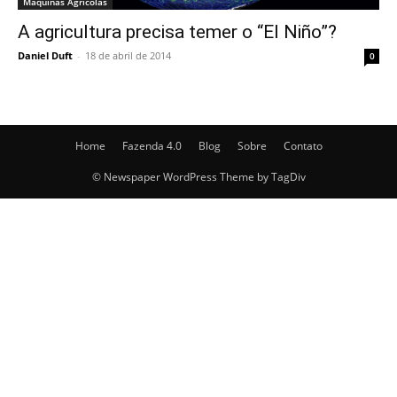
Máquinas Agrícolas
A agricultura precisa temer o “El Niño”?
Daniel Duft
-
18 de abril de 2014
0
Home
Fazenda 4.0
Blog
Sobre
Contato
© Newspaper WordPress Theme by TagDiv