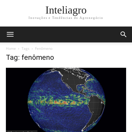
Inteliagro
Inovações e Tendências do Agronegócio
Home
Tags
Fenômeno
Tag: fenômeno